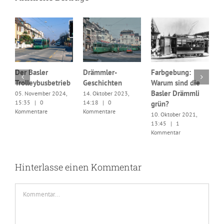
Der Basler
Drämmler-
Farbgebung:
W
Trolleybusbetrieb
Geschichten
Warum sind die
u
Basler Drämmli
F
05. November 2024,
14. Oktober 2023,
15:35
|
0
14:18
|
0
grün?
0
Kommentare
Kommentare
1
10. Oktober 2021,
K
13:45
|
1
Kommentar
Hinterlasse einen Kommentar
Kommentar