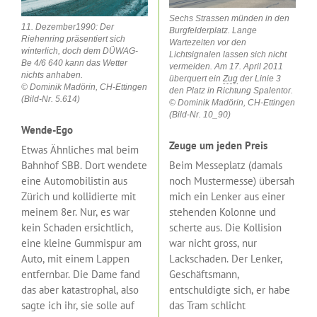
Sechs Strassen münden in den
11. Dezember1990: Der
Burgfelderplatz. Lange
Riehenring präsentiert sich
Wartezeiten vor den
winterlich, doch dem DÜWAG-
Lichtsignalen lassen sich nicht
Be 4/6 640 kann das Wetter
vermeiden. Am 17. April 2011
nichts anhaben.
überquert ein
Zug
der Linie 3
© Dominik Madörin, CH-Ettingen
den Platz in Richtung Spalentor.
(Bild-Nr. 5.614)
© Dominik Madörin, CH-Ettingen
(Bild-Nr. 10_90)
Wende-Ego
Zeuge um jeden Preis
Etwas Ähnliches mal beim
Bahnhof SBB. Dort wendete
Beim Messeplatz (damals
eine Automobilistin aus
noch Mustermesse) übersah
Zürich und kollidierte mit
mich ein Lenker aus einer
meinem 8er. Nur, es war
stehenden Kolonne und
kein Schaden ersichtlich,
scherte aus. Die Kollision
eine kleine Gummispur am
war nicht gross, nur
Auto, mit einem Lappen
Lackschaden. Der Lenker,
entfernbar. Die Dame fand
Geschäftsmann,
das aber katastrophal, also
entschuldigte sich, er habe
sagte ich ihr, sie solle auf
das Tram schlicht