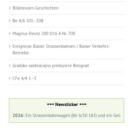
Billeteusen-Geschichten
Be 4/6 101–108
Magirus-Deutz 200 D16 A Nr. 708
Ereignisse Basler Strassenbahnen / Basler Verkehrs-
Betriebe
Gradsko saobraćajno preduzeće Beograd
CFe 4/4 1–3
+++ Newsticker +++
 2026:
Ein Strassenbahnwagen (Be 6/10 182) und ein Gelenkbus (Nr. 98