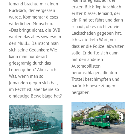
Mann stieg aus, auf den
Jemand brachte mir einen
ersten Blick Typ Arschloch
Rucksack, der vergessen
erster Klasse. Jemand, der
wurde. Kommentar dieses
ein Kind tot fährt und dann
widerlichen Menschen:
schaut, ob es nicht zu viel
«Das bringt nichts, die BVB
Lackschaden gegeben hat.
werfen das alles sowieso in
Ich sagte kein Wort, nur
den Müll!». Da macht man
dass er die Polizei abwarten
sich seine Gedanken: Wie
solle. Er durfte sich dann
kann man nur derart
mit den anderen
griesgrämig durch das
Automobilisten
Leben gehen? Aber auch:
herumschlagen, die den
Was, wenn man so
Trottel beschimpften und
jemanden gegen sich hat,
natürlich beste Zeugen
im Recht ist, aber keine so
hergaben.
eindeutige Beweislage hat?