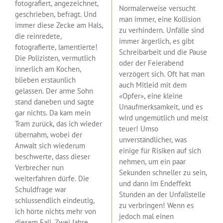
fotografiert, angezeichnet,
Normalerweise versucht
geschrieben, befragt. Und
man immer, eine Kollision
immer diese Zecke am Hals,
zu verhindern. Unfälle sind
die reinredete,
immer ärgerlich, es gibt
fotografierte, lamentierte!
Schreibarbeit und die Pause
Die Polizisten, vermutlich
oder der Feierabend
innerlich am Kochen,
verzögert sich. Oft hat man
blieben erstaunlich
auch Mitleid mit dem
gelassen. Der arme Sohn
«Opfer», eine kleine
stand daneben und sagte
Unaufmerksamkeit, und es
gar nichts. Da kam mein
wird ungemütlich und meist
Tram zurück, das ich wieder
teuer! Umso
übernahm, wobei der
unverständlicher, was
Anwalt sich wiederum
einige für Risiken auf sich
beschwerte, dass dieser
nehmen, um ein paar
Verbrecher nun
Sekunden schneller zu sein,
weiterfahren dürfe. Die
und dann im Endeffekt
Schuldfrage war
Stunden an der Unfallstelle
schlussendlich eindeutig,
zu verbringen! Wenn es
ich hörte nichts mehr von
jedoch mal einen
diesem Fall. Zwei Jahre