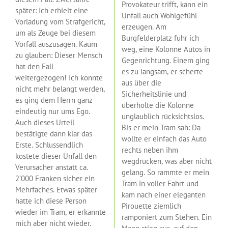
Provokateur trifft, kann ein
später: Ich erhielt eine
Unfall auch Wohlgefühl
Vorladung vom Strafgericht,
erzeugen. Am
um als Zeuge bei diesem
Burgfelderplatz fuhr ich
Vorfall auszusagen. Kaum
weg, eine Kolonne Autos in
zu glauben: Dieser Mensch
Gegenrichtung. Einem ging
hat den Fall
es zu langsam, er scherte
weitergezogen! Ich konnte
aus über die
nicht mehr belangt werden,
Sicherheitslinie und
es ging dem Herrn ganz
überholte die Kolonne
eindeutig nur ums Ego.
unglaublich rücksichtslos.
Auch dieses Urteil
Bis er mein Tram sah: Da
bestätigte dann klar das
wollte er einfach das Auto
Erste. Schlussendlich
rechts neben ihm
kostete dieser Unfall den
wegdrücken, was aber nicht
Verursacher anstatt ca.
gelang. So rammte er mein
2’000 Franken sicher ein
Tram in voller Fahrt und
Mehrfaches. Etwas später
kam nach einer eleganten
hatte ich diese Person
Pirouette ziemlich
wieder im Tram, er erkannte
ramponiert zum Stehen. Ein
mich aber nicht wieder.