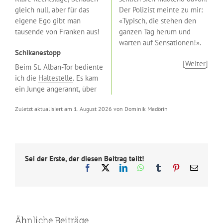
gleich null, aber für das
Der Polizist meinte zu mir:
eigene Ego gibt man
«Typisch, die stehen den
tausende von Franken aus!
ganzen Tag herum und
warten auf Sensationen!».
Schikanestopp
[
Weiter
]
Beim St. Alban-Tor bediente
ich die
Haltestelle
. Es kam
ein Junge angerannt, über
Zuletzt aktualisiert am 1. August 2026 von Dominik Madörin
Sei der Erste, der diesen Beitrag teilt!
Facebook
X
LinkedIn
WhatsApp
Tumblr
Pinterest
E-
Mail
Ähnliche Beiträge