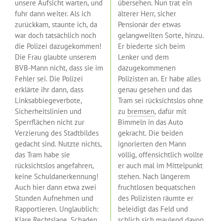
unsere Aufsicht warten, und
übersehen. Nun trat ein
fuhr dann weiter. Als ich
älterer Herr, sicher
zurückkam, staunte ich, da
Pensionär der etwas
war doch tatsächlich noch
gelangweilten Sorte, hinzu.
die Polizei dazugekommen!
Er biederte sich beim
Die Frau glaubte unserem
Lenker und dem
BVB-Mann nicht, dass sie im
dazugekommenen
Fehler sei. Die Polizei
Polizisten an. Er habe alles
erklärte ihr dann, dass
genau gesehen und das
Linksabbiegeverbote,
Tram sei rücksichtslos ohne
Sicherheitslinien und
zu
bremsen
, dafür mit
Sperrflächen nicht zur
Bimmeln in das Auto
Verzierung des Stadtbildes
gekracht. Die beiden
gedacht sind. Nutzte nichts,
ignorierten den Mann
das Tram habe sie
völlig, offensichtlich wollte
rücksichtslos angefahren,
er auch mal im Mittelpunkt
keine Schuldanerkennung!
stehen. Nach längerem
Auch hier dann etwa zwei
fruchtlosen bequatschen
Stunden Aufnehmen und
des Polizisten räumte er
Rapportieren. Unglaublich:
beleidigt das Feld und
Klare Rechtslage, Schaden
schlich sich maulend davon.