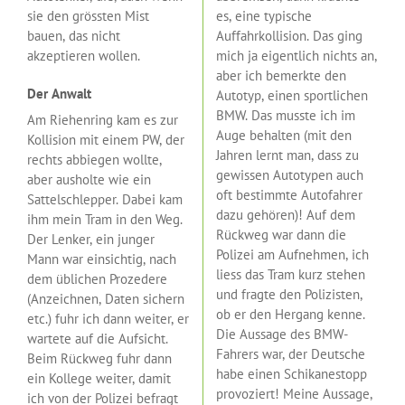
sie den grössten Mist
es, eine typische
bauen, das nicht
Auffahrkollision. Das ging
akzeptieren wollen.
mich ja eigentlich nichts an,
aber ich bemerkte den
Der Anwalt
Autotyp, einen sportlichen
BMW. Das musste ich im
Am Riehenring kam es zur
Auge behalten (mit den
Kollision mit einem PW, der
Jahren lernt man, dass zu
rechts abbiegen wollte,
gewissen Autotypen auch
aber ausholte wie ein
oft bestimmte Autofahrer
Sattelschlepper. Dabei kam
dazu gehören)! Auf dem
ihm mein Tram in den Weg.
Rückweg war dann die
Der Lenker, ein junger
Polizei am Aufnehmen, ich
Mann war einsichtig, nach
liess das Tram kurz stehen
dem üblichen Prozedere
und fragte den Polizisten,
(Anzeichnen, Daten sichern
ob er den Hergang kenne.
etc.) fuhr ich dann weiter, er
Die Aussage des BMW-
wartete auf die Aufsicht.
Fahrers war, der Deutsche
Beim Rückweg fuhr dann
habe einen Schikanestopp
ein Kollege weiter, damit
provoziert! Meine Aussage,
ich von der Polizei befragt