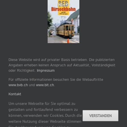
Diese Website wird auf privater Basis betrieben. Die publizierten
Angaben erheben keinen Anspruch auf Aktualität, Vollständigkeit
oder Richtigkeit.
Impressum
Für offizielle Informationen besuchen Sie die Webauftritte
www.bvb.ch
und
www.blt.ch
.
Kontakt
Um unsere Webseite für Sie optimal zu
gestalten und fortlaufend verbessern zu
können, verwenden wir Cookies. Durch die
VERSTANDEN
weitere Nutzung dieser Webseite stimmen
Copyright © 2007–2026 by tram-bus-basel.ch / Dominik