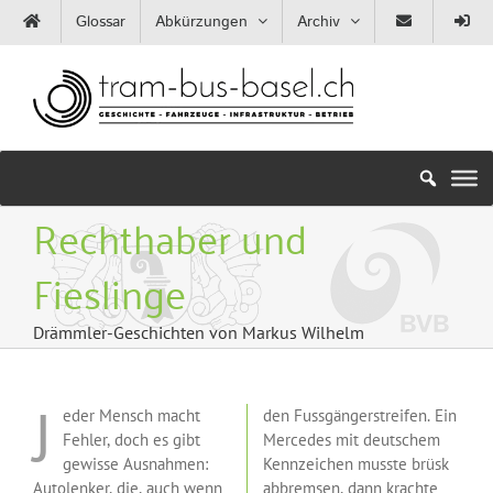
Zum
Glossar
Abkürzungen
Archiv
Inhalt
springen
Rechthaber und
Fieslinge
Drämmler-Geschichten von Markus Wilhelm
J
eder Mensch macht
den Fussgängerstreifen. Ein
Fehler, doch es gibt
Mercedes mit deutschem
gewisse Ausnahmen:
Kennzeichen musste brüsk
Autolenker, die, auch wenn
abbremsen, dann krachte