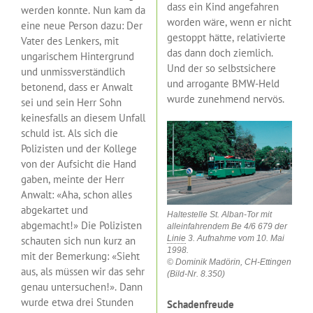
dass ein Kind angefahren
werden konnte. Nun kam da
worden wäre, wenn er nicht
eine neue Person dazu: Der
gestoppt hätte, relativierte
Vater des Lenkers, mit
das dann doch ziemlich.
ungarischem Hintergrund
Und der so selbstsichere
und unmissverständlich
und arrogante BMW-Held
betonend, dass er Anwalt
wurde zunehmend nervös.
sei und sein Herr Sohn
keinesfalls an diesem Unfall
schuld ist. Als sich die
Polizisten und der Kollege
von der Aufsicht die Hand
gaben, meinte der Herr
Anwalt: «Aha, schon alles
abgekartet und
Haltestelle St. Alban-Tor mit
abgemacht!» Die Polizisten
alleinfahrendem Be 4/6 679 der
Linie
3. Aufnahme vom 10. Mai
schauten sich nun kurz an
1998.
mit der Bemerkung: «Sieht
© Dominik Madörin, CH-Ettingen
aus, als müssen wir das sehr
(Bild-Nr. 8.350)
genau untersuchen!». Dann
wurde etwa drei Stunden
Schadenfreude